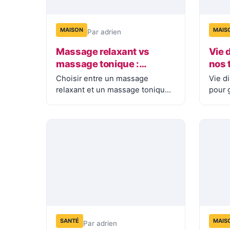
MAISON
MAIS
Par adrien
Massage relaxant vs
Vie d
massage tonique :
nos 
comment choisir selon
cont
Choisir entre un massage
Vie di
votre profil ?
relaxant et un massage tonique
pour 
nécessite de comprendre
donn
leurs différences
physiologiques…
SANTÉ
MAIS
Par adrien