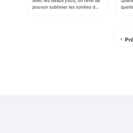
Avec les beaux jours, on rêve de
Quell
pouvoir sublimer les soirées de
quelle
mariage ou…
vacan
casq
Pr