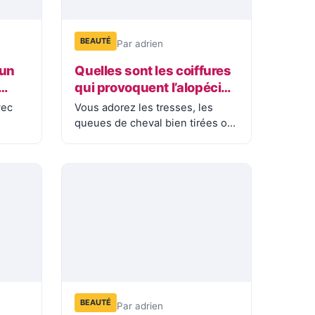
BEAUTÉ
Par adrien
 un
Quelles sont les coiffures
qui provoquent l’alopécie
de traction ?
vec
Vous adorez les tresses, les
queues de cheval bien tirées ou
 2
les chignons impeccables ?…
BEAUTÉ
Par adrien