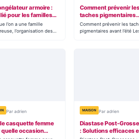
ongélateur armoire :
Comment prévenir le
lié pour les familles
taches pigmentaires
breuses
avant l’été
ue l’on a une famille
Comment prévenir les tac
euse, l’organisation des
pigmentaires avant l’été Le
 devient vite un défi
taches pigmentaires
tique.…
apparaissent lorsque la
mélanine…
ON
MAISON
Par adrien
Par adrien
le casquette femme
Diastase Post-Gross
 quelle occasion
: Solutions efficaces e
t ville vacances
récupération complèt