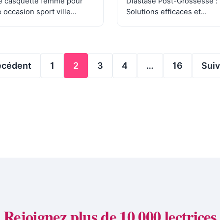
e casquette femme pour
Diastase Post-Grossesse :
 occasion sport ville
Solutions efficaces et
ces Le choix d’une
récupération complète Mod
uette femme…
le 10 juillet 2025 Par…
écédent
1
2
3
4
…
16
Sui
Page
Page
Page
Page
Page
Rejoignez plus de 10 000 lectrices