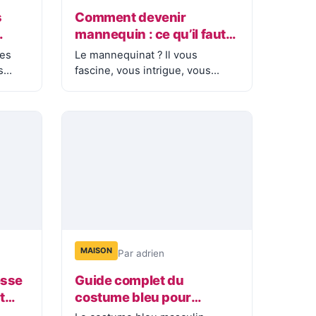
s
Comment devenir
mannequin : ce qu’il faut
vraiment savoir avant de
hes
Le mannequinat ? Il vous
se lancer
s
fascine, vous intrigue, vous
attire… Aujourd’hui ? Vous en
êtes même…
MAISON
Par adrien
esse
Guide complet du
t
costume bleu pour
e
homme : Comment choisir