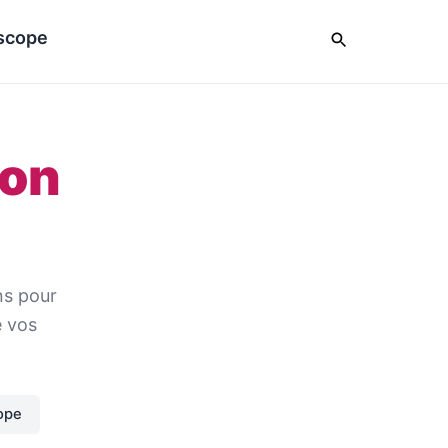
scope
ion
ns pour
e vos
ope