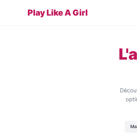
Play Like A Girl
L'
Découv
opti
Ma