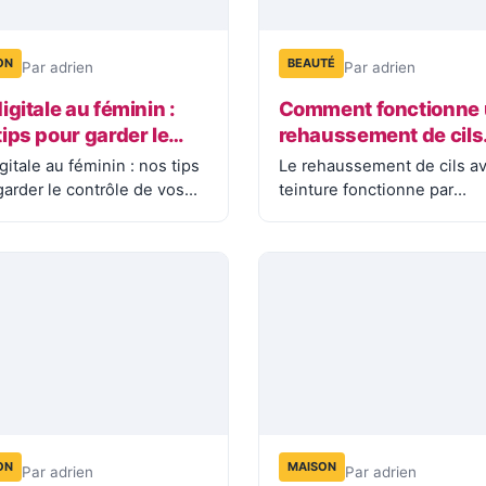
ON
BEAUTÉ
Par adrien
Par adrien
igitale au féminin :
Comment fonctionne
tips pour garder le
rehaussement de cils
rôle de vos données
avec teinture ?
gitale au féminin : nos tips
Le rehaussement de cils a
garder le contrôle de vos
teinture fonctionne par
ées…
l’application successive de
lotions chimiques…
ON
MAISON
Par adrien
Par adrien