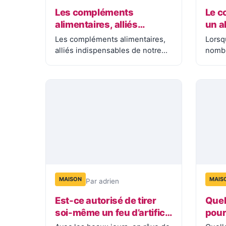
Les compléments
Le c
alimentaires, alliés
un al
indispensables de notre
nom
Les compléments alimentaires,
Lorsq
bien-être moderne
alliés indispensables de notre
nombr
bien-être moderne Les
repas
compléments alimentaires
logis
représentent aujourd’hui…
MAISON
MAIS
Par adrien
Est-ce autorisé de tirer
Quel
soi-même un feu d’artifice
pour
dans son jardin ?
spor