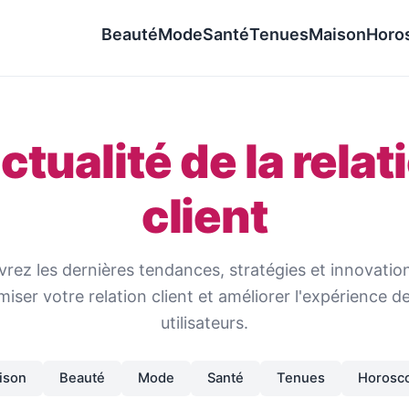
Beauté
Mode
Santé
Tenues
Maison
Horo
actualité de la relat
client
rez les dernières tendances, stratégies et innovatio
miser votre relation client et améliorer l'expérience d
utilisateurs.
ison
Beauté
Mode
Santé
Tenues
Horosc