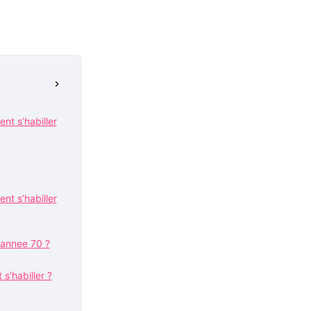
nt s’habiller
nt s’habiller
 annee 70 ?
s’habiller ?