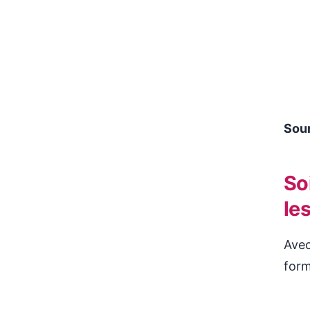
Sou
So
le
Avec
form