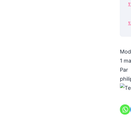
Modi
1 ma
Par
phil