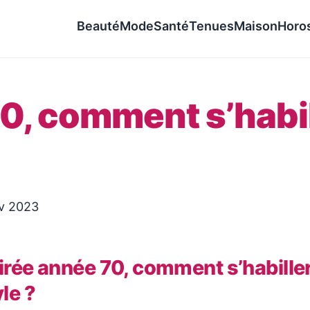
Beauté
Mode
Santé
Tenues
Maison
Horo
0, comment s’habil
ov 2023
irée année 70, comment s’habille
yle ?