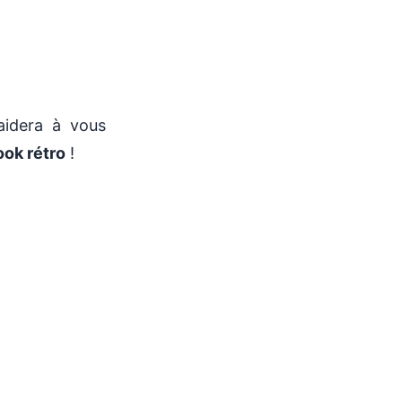
aidera à vous
ook rétro
!