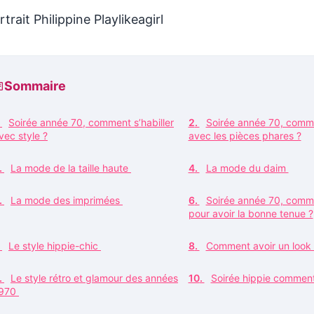
Sommaire
Soirée année 70, comment s’habiller
Soirée année 70, comme
vec style ?
avec les pièces phares ?
La mode de la taille haute
La mode du daim
La mode des imprimées
Soirée année 70, comme
pour avoir la bonne tenue ?
Le style hippie-chic
Comment avoir un look
Le style rétro et glamour des années
Soirée hippie comment 
970